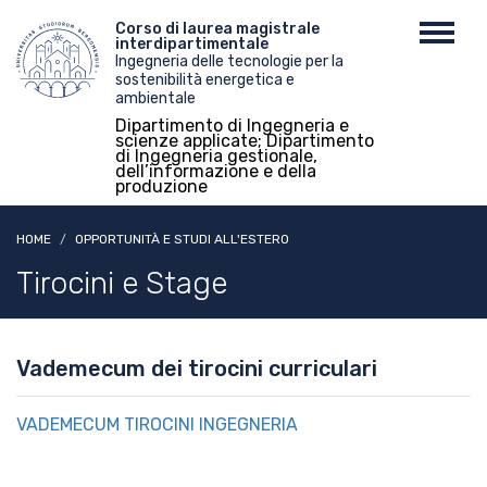
Salta
Menu
Corso di laurea magistrale
Toggl
al
interdipartimentale
top
navig
contenuto
Ingegneria delle tecnologie per la
sostenibilità energetica e
principale
ambientale
Dipartimento di Ingegneria e
scienze applicate; Dipartimento
di Ingegneria gestionale,
dell’informazione e della
produzione
HOME
OPPORTUNITÀ E STUDI ALL'ESTERO
Tirocini e Stage
Vademecum dei tirocini curriculari
VADEMECUM TIROCINI INGEGNERIA