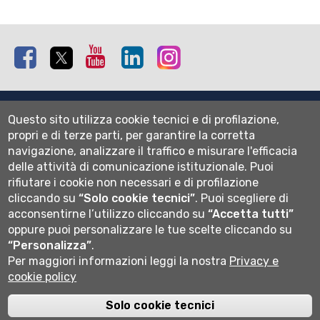
Facebook
Twitter
Youtube
Linkedin
Instagram
Mappa del sito
Questo sito utilizza cookie tecnici e di profilazione,
Normativa cookie
propri e di terze parti, per garantire la corretta
Informativa privacy
navigazione, analizzare il traffico e misurare l'efficacia
Cookie settings
delle attività di comunicazione istituzionale.
Puoi
rifiutare i cookie non necessari e di profilazione
Wi-fi
cliccando su
“Solo cookie tecnici”
.
Puoi scegliere di
Webmail
acconsentirne l’utilizzo cliccando su
“Accetta tutti”
oppure puoi personalizzare le tue scelte cliccando su
“Personalizza”
.
Per maggiori informazioni leggi la nostra
Privacy e
Università degli studi di Bergamo
cookie policy
via Salvecchio 19
24129 Bergamo
Cod. Fiscale 80004350163
Solo cookie tecnici
P.IVA 01612800167