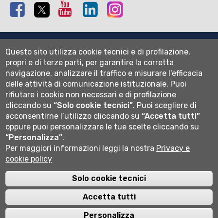
Facebook
Twitter
Youtube
Linkedin
Instagram
Mappa del sito
Questo sito utilizza cookie tecnici e di profilazione,
Normativa cookie
propri e di terze parti, per garantire la corretta
Informativa privacy
navigazione, analizzare il traffico e misurare l'efficacia
Cookie settings
delle attività di comunicazione istituzionale.
Puoi
rifiutare i cookie non necessari e di profilazione
Wi-fi
cliccando su
“Solo cookie tecnici”
.
Puoi scegliere di
Webmail
acconsentirne l’utilizzo cliccando su
“Accetta tutti”
oppure puoi personalizzare le tue scelte cliccando su
“Personalizza”
.
Per maggiori informazioni leggi la nostra
Privacy e
Università degli studi di Bergamo
cookie policy
via Salvecchio 19
24129 Bergamo
Cod. Fiscale 80004350163
Solo cookie tecnici
P.IVA 01612800167
Centralino 035 2052111
Accetta tutti
Personalizza